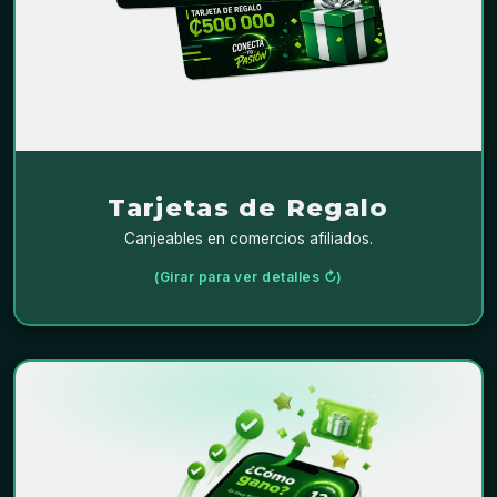
.
₡500 000
Tarjetas de regalo por valor de
comercios afiliados
Son válidas únicamente en
.
seleccionados
de
reglamento de terminos y condiciones
Ver
entrega de premios.
Tarjetas de Regalo
Canjeables en comercios afiliados.
(Girar para ver detalles ↻)
MECÁNICA