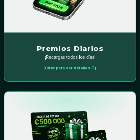
y transferirlas a tu
Podrás ganar recargas
🎉
teléfono o al de un amigo.
Premios Diarios
¡Recargas todos los días!
(Girar para ver detalles ↻)
CONDICIONES
Este premio consiste en: