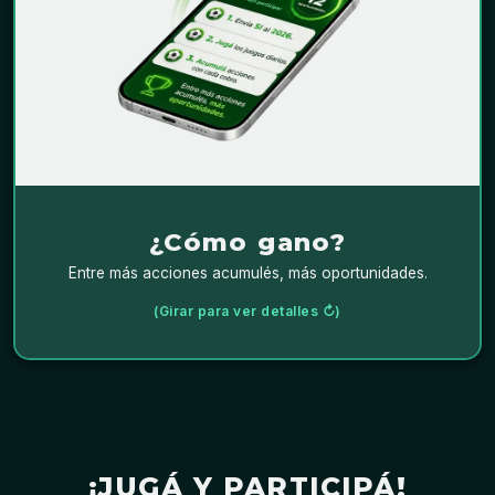
Es muy fácil participar:
.
2026
al
SI
Envía
Jugá los juegos diarios.
Acumulá acciones con cada cobro.
SUSCRIBIRME AHORA
¿Cómo gano?
Entre más acciones acumulés, más oportunidades.
(Girar para ver detalles ↻)
¡JUGÁ Y PARTICIPÁ!